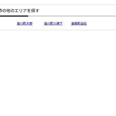
市の他のエリアを探す
香川町大野
香川町川東下
香南町由佐