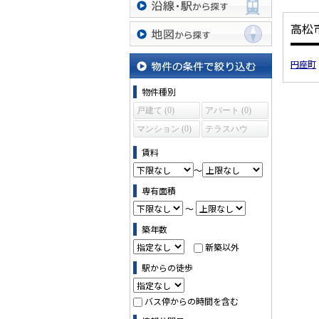
沿線・駅から探す
高松
地図から探す
円座町
物件の条件で絞り込む
物件種別
戸建て (0)
アパート (0)
マンション (0)
テラスハウ
ス (0)
賃料
～
専有面積
～
築年数
新築以外
駅からの徒歩
バス停からの時間を含む