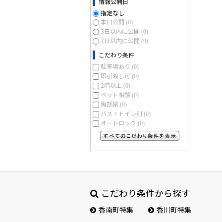
情報公開日
指定なし
本日公開
(0)
3日以内に公開
(0)
7日以内に公開
(0)
こだわり条件
駐車場あり
(0)
即引渡し可
(0)
2階以上
(0)
ペット相談
(0)
角部屋
(0)
バス・トイレ別
(0)
オートロック
(0)
すべてのこだわり条件を見る
こだわり条件から探す
香南町特集
香川町特集