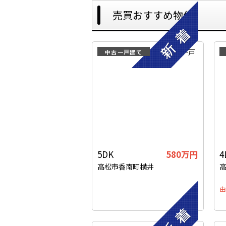
売買おすすめ物件
中古一戸建て
5DK
580
万円
4
高松市香南町横井
由