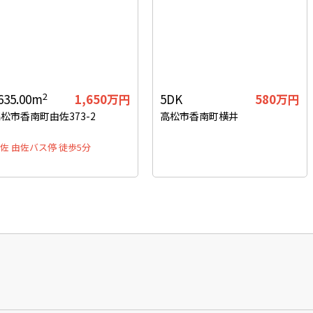
2
635.00m
1,650
万円
5DK
580
万円
松市香南町由佐373-2
高松市香南町横井
佐 由佐バス停 徒歩5分