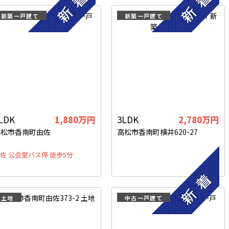
新築一戸建て
新築一戸建て
LDK
1,880
万円
3LDK
2,780
万円
高松市香南町由佐
高松市香南町横井620-27
佐 公会堂バス停 徒歩5分
土地
中古一戸建て