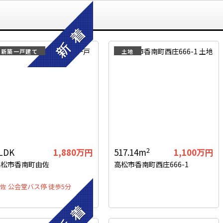
新築一戸建て
土地
2
LDK
1,880
万円
517.14m
1,100
万円
高松市香南町由佐
高松市香南町西庄666-1
佐 公会堂バス停 徒歩5分