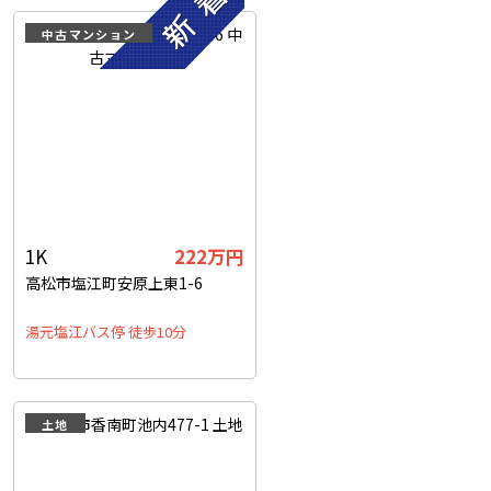
中古マンション
1K
222
万円
高松市塩江町安原上東1-6
湯元塩江バス停 徒歩10分
土地