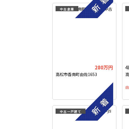
中古倉庫
280
万円
4
高松市香南町由佐1653
由
中古一戸建て