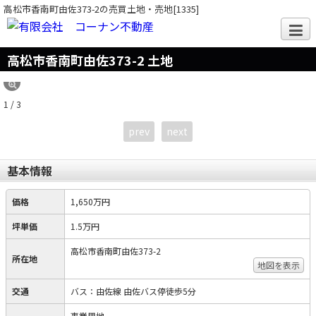
高松市香南町由佐373-2の売買土地・売地[1335]
高松市香南町由佐373-2 土地
1 / 3
prev
next
基本情報
価格
1,650万円
坪単価
1.5万円
高松市香南町由佐373-2
所在地
地図を表示
交通
バス：由佐線 由佐バス停徒歩5分
事業用地