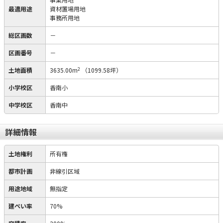
最適用途
資材置場用地
事務所用地
総区画数
－
区画番号
－
2
土地面積
3635.00m
（1099.58坪）
小学校区
香南小
中学校区
香南中
詳細情報
土地権利
所有権
都市計画
非線引区域
用途地域
無指定
建ぺい率
70%