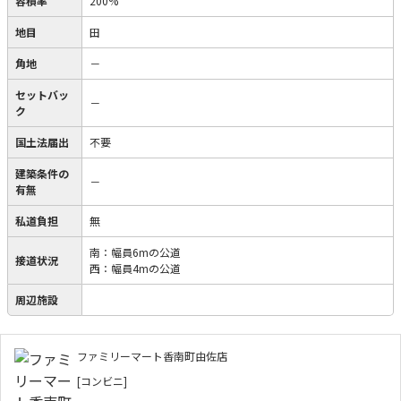
容積率
200%
地目
田
角地
－
セットバッ
－
ク
国土法届出
不要
建築条件の
－
有無
私道負担
無
南：幅員6mの公道
接道状況
西：幅員4mの公道
周辺施設
ファミリーマート香南町由佐店
[コンビニ]