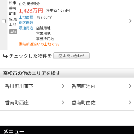
由佐
徒歩5分
1,428万円
坪単価：6万円
2
土地面積
787.00m
総区画数
最適用途
店舗用地
土地
営業用地
事務所用地
讃岐新道沿いの土地です。
チェックした物件を
お問い合わせ
高松市の他のエリアを探す
香川町川東下
香南町池内
香南町西庄
香南町由佐
メニュー