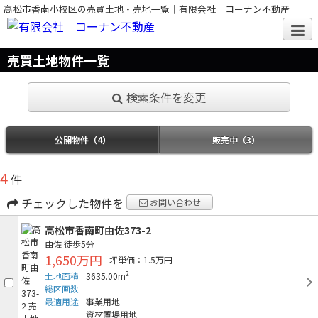
高松市香南小校区の売買土地・売地一覧｜有限会社 コーナン不動産
売買土地物件一覧
検索条件を変更
公開物件（4）
販売中（3）
4
件
チェックした物件を
お問い合わせ
高松市香南町由佐373-2
由佐
徒歩5分
1,650万円
坪単価：1.5万円
2
土地面積
3635.00m
総区画数
最適用途
事業用地
資材置場用地