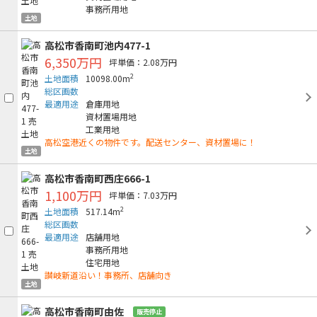
事務所用地
土地
高松市香南町池内477-1
6,350万円
坪単価：2.08万円
2
土地面積
10098.00m
総区画数
最適用途
倉庫用地
資材置場用地
工業用地
高松空港近くの物件です。配送センター、資材置場に！
土地
高松市香南町西庄666-1
1,100万円
坪単価：7.03万円
2
土地面積
517.14m
総区画数
最適用途
店舗用地
事務所用地
住宅用地
讃岐新道沿い！事務所、店舗向き
土地
高松市香南町由佐
販売停止