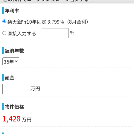
年利率
楽天銀行10年固定 3.799％（8月金利）
％
直接入力する
返済年数
頭金
万円
物件価格
1,428
万円