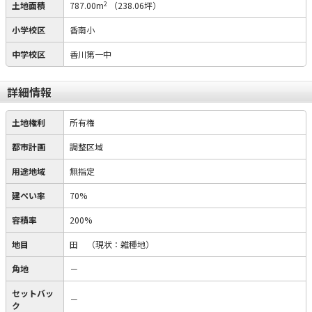
2
土地面積
787.00m
（238.06坪）
小学校区
香南小
中学校区
香川第一中
詳細情報
土地権利
所有権
都市計画
調整区域
用途地域
無指定
建ぺい率
70%
容積率
200%
地目
田
（現状：雑種地）
角地
－
セットバッ
－
ク