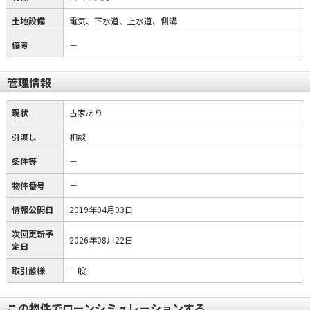
土地設備
電気、下水道、上水道、側溝
備考
－
管理情報
現状
古家あり
引渡し
相談
条件等
－
物件番号
－
情報公開日
2019年04月03日
次回更新予
2026年08月22日
定日
取引態様
一般
この物件でローンシミュレーションする