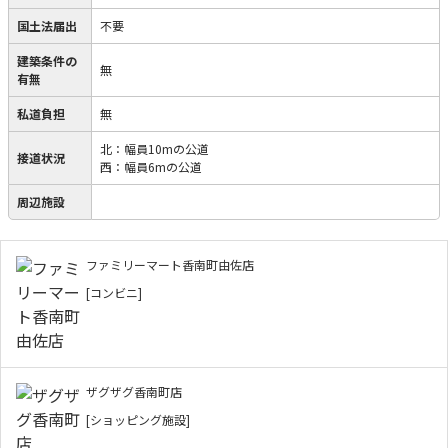
国土法届出
不要
建築条件の
無
有無
私道負担
無
北：幅員10mの公道
接道状況
西：幅員6mの公道
周辺施設
ファミリーマート香南町由佐店
[コンビニ]
ザグザグ香南町店
[ショッピング施設]