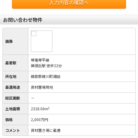
入力内容の確認へ
お問い合わせ物件
画像
琴電琴平線
最寄駅
挿頭丘駅 徒歩22分
所在地
綾歌郡綾川町畑田
最適用途
資材置場用地
総区画数
－
2
土地面積
2328.00m
価格
2,000万円
コメント
資材置き場に最適